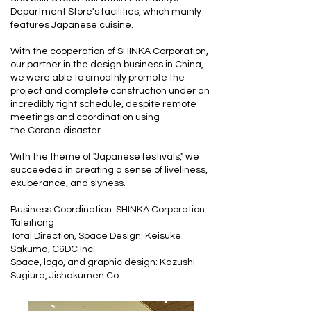
Department Store's facilities, which mainly
features Japanese cuisine.
With the cooperation of SHINKA Corporation,
our partner in the design business in China,
we were able to smoothly promote the
project and complete construction under an
incredibly tight schedule, despite remote
meetings and coordination using
the Corona disaster.
With the theme of "Japanese festivals," we
succeeded in creating a sense of liveliness,
exuberance, and slyness.
Business Coordination: SHINKA Corporation
Taleihong
Total Direction, Space Design: Keisuke
Sakuma, C&DC Inc.
Space, logo, and graphic design: Kazushi
Sugiura, Jishakumen Co.