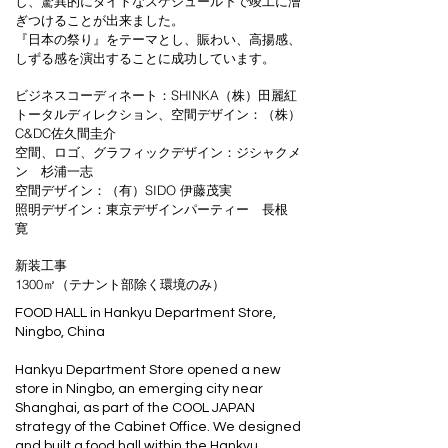
し、驚異的にタイトなスケジュール下で竣工に漕
ぎつけることが出来ました。
『日本の祭り』をテーマとし、賑わい、高揚感、
しずる感を演出することに成功しています。
ビジネスコーディネート：SHINKA（株）田麗紅
トータルディレクション、空間デザイン：（株）
C&DC佐久間圭介
空間、ロゴ、グラフィックデザイン：ジシャクメ
ン 杉浦一志
空間デザイン：（有）SIDO 伊藤茂実
照明デザイン：東京デザインパーティー 長根
寛
新装工事
1300㎡（テナント部除く環境のみ）
FOOD HALL in Hankyu Department Store,
Ningbo, China
Hankyu Department Store opened a new
store in Ningbo, an emerging city near
Shanghai, as part of the COOL JAPAN
strategy of the Cabinet Office. We designed
and built a food hall within the Hankyu