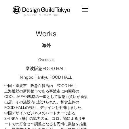
​Works
​海外
Overseas
​寧波阪急FOOD HALL​
Ningbo Hankyu FOOD HALL
中国・寧波市 阪急百貨店内 FOOD HALL
上海近郊の新興都市である寧波市に内閣府の
COOL JAPAN戦略の一環として阪急百貨店が新規
出店。その施設内に設けられた、和食主体の
FOOD HALLの設計、デザインを手掛けました。
中国デザインビジネスのパートナーである
SHINKA（株）の協力の元、コロナ禍によるリモ
ートでの打合せ〜調整となるも円滑に業務を推進