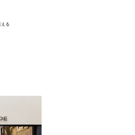
。
言える