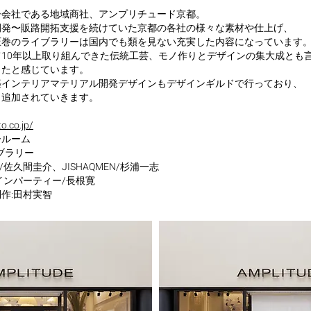
子会社である地域商社、アンプリチュード京都。
開発〜販路開拓支援を続けていた京都の各社の様々な素材や仕上げ、
圧巻のライブラリーは国内でも類を見ない充実した内容になっています
10年以上取り組んできた伝統工芸、モノ作りとデザインの集大成とも
ったと感じています。
築インテリアマテリアル開発デザインもデザインギルドで行っており、
も追加されていきます。
o.co.jp/
ールーム
ブラリー
/佐久間圭介、JISHAQMEN/杉浦一志
インパーティー/長根寛
作:田村実智