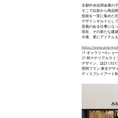
京都中央信用金庫の
そこで以前から商品
技術を一堂に集めた
デザインギルドとして
意義のある仕事にな
現在、その新たな建
今後、更にアイテム
https://www.amp-kyot
1F:ギャラリー&ショ
2F:和マテリアルライ
デザイン、設計:C&DC
照明プラン:東京デザ
ディスプレイアート制